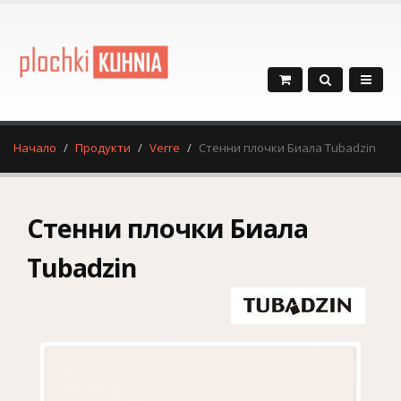
Начало
Продукти
Verre
Стенни плочки Биала Tubadzin
Стенни плочки Биала
Tubadzin