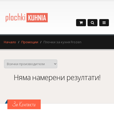
Начало
Промоции
Плочки за кухня Frozen
Няма намерени резултати!
За Контакти