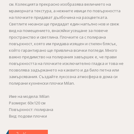
см. Колекцията прекрасно изобразява величието на
мраморната текстура, а нежните ивици по повърхността
на плочките придават дълбочина на разцветката.
Светлите нюанси ще придадат един напълно нов и свеж
вид на помещението, внасяйки усещане за повече
пространство и светлина. Плочките са с полирана
повърхност, която им придава изящен и стилен блясък,
който гарантирано ще привлича всички погледи. Много
важно предимство на полирания завършек е, че прави
повърхността на плочките изключително гладка и това не
позволява задържането на каквито и да било петна или
замърсявания. Създайте луксозна атмосфера в дома си
полирани кухненски плочки Milan.
Име на модела: Milan
Размери: 60x120 см
Повърхност: полирана
Вид: подови плочки