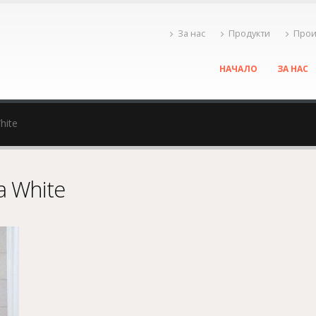
За нас
Продукти
Прои
НАЧАЛО
ЗА НАС
hite
a White