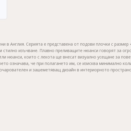
дени в Англия. Серията е представена от подови плочки с размер 
 и стилно изъчване. Плавно преливащите нюанси говорят за огр
етли нюанси, които с лекота ще внесат визуално усещане за пов
ето означава, че при полагането им, се изисква минимално кол
н очарователен и зашеметяващ дизайн в интериорното пространс