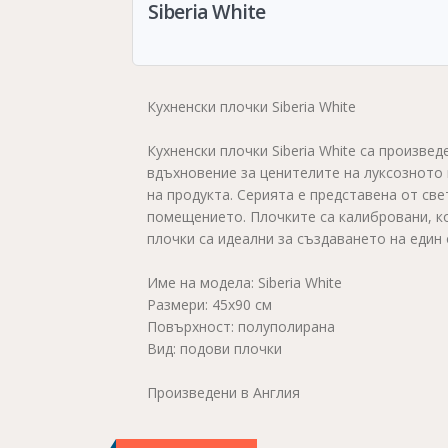
Siberia White
Кухненски плочки Siberia White
Кухненски плочки Siberia White са произве
вдъхновение за ценителите на луксозното
на продукта. Серията е представена от св
помещението. Плочките са калибровани, ко
плочки са идеални за създаването на еди
Име на модела: Siberia White
Размери: 45x90 см
Повърхност: полуполирана
Вид: подови плочки
Произведени в Англия