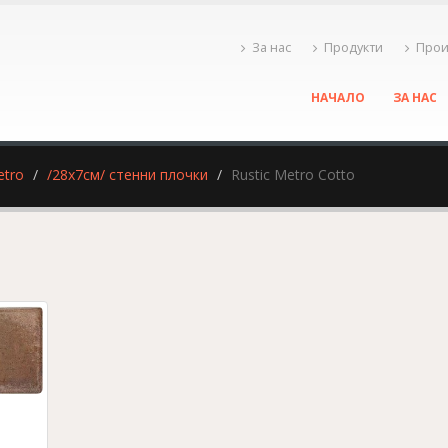
За нас
Продукти
Прои
НАЧАЛО
ЗА НАС
etro
/28x7см/ стенни плочки
Rustic Metro Cotto