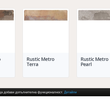
o
Rustic Metro
Rustic Metro
Terra
Pearl
и да добави допълнителна функционалност.
Детайли