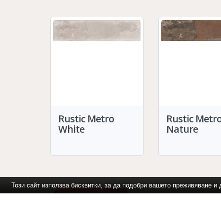
Rustic Metro
Rustic Metr
White
Nature
Този сайт използва бисквитки, за да подобри вашето преживяване 
За Контакти