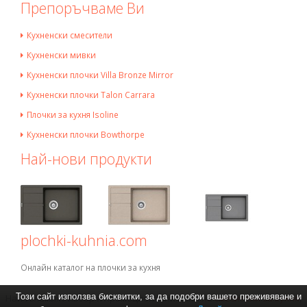
Препоръчваме Ви
Кухненски смесители
Кухненски мивки
Кухненски плочки Villa Bronze Mirror
Кухненски плочки Talon Carrara
Плочки за кухня Isoline
Кухненски плочки Bowthorpe
Най-нови продукти
plochki-kuhnia.com
Онлайн каталог на плочки за кухня
Този сайт използва бисквитки, за да подобри вашето преживяване и
Най-големият избор и промоционални цени на
смесители за кухня
,