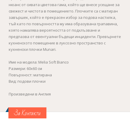
нюанс от сивата цветова гама, който ще внесе усещане за
свежест и чистота в помещението. Плочките са с матиран
завършек, който е прекрасен избор за подова настилка,
тъй като по повърхността му има образувана грапавина,
която намалява вероятността от подхлъзване и
предпазва от евентуални бъдещи инциденти. Превърнете
кухненското помещение в луксозно пространство с
кухненски плочки Munari.
Име на модела: Melia Soft Bianco
Размери: 60x60 см
Повърхност: матирана
Вид: подови плочки
Произведени в Англия
За Контакти