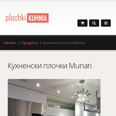
Начало
Продукти
Кухненски плочки Munari
Кухненски плочки Munari