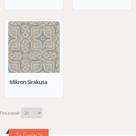
Mikron Sirakusa
Показвай:
За Контакти