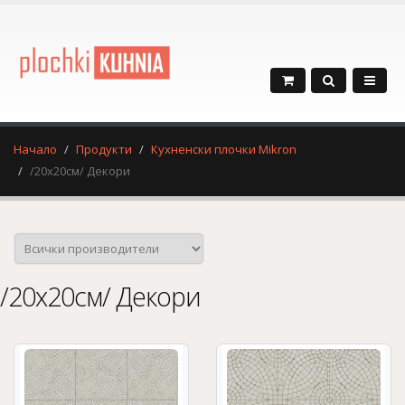
Начало
Продукти
Кухненски плочки Mikron
/20x20см/ Декори
/20x20см/ Декори