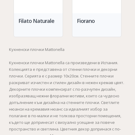
Filato Naturale
Fiorano
Кухненски плочки Mattonella
Кухненски плочки Mattonella са произведени в Испания.
Колекцията е представена от стенни плочки и декорни
плочки. Серията е с размер 10х20см. Стенните плочки
разкриват изчистен и стилен дизайн в нежен кремав цвят.
Декорните плочки компенсират с по-разчупен дизайн,
изобразяващ нежни флорални мотиви, които са чудесно
допълнение към дизайна на стенните плочки. Светлите
нюанси на кремавия нюанс са идеалният избор за
полагане в по-малки и не толкова просторни помещения,
където ще допринесат с визуално усещане за повече
пространство и светлина. Цветния декор допринася с по-