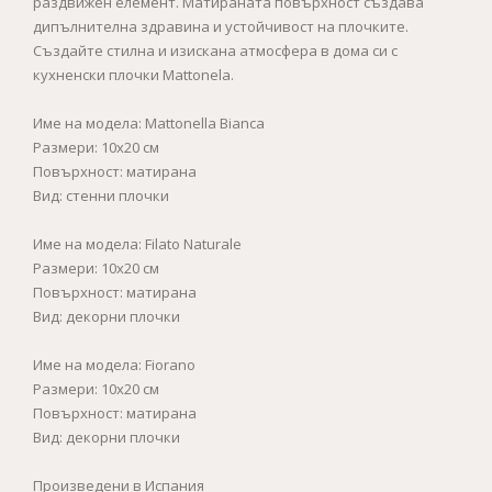
раздвижен елемент. Матираната повърхност създава
дипълнителна здравина и устойчивост на плочките.
Създайте стилна и изискана атмосфера в дома си с
кухненски плочки Mattonela.
Име на модела: Mattonella Bianca
Размери: 10x20 см
Повърхност: матирана
Вид: стенни плочки
Име на модела: Filato Naturale
Размери: 10x20 см
Повърхност: матирана
Вид: декорни плочки
Име на модела: Fiorano
Размери: 10x20 см
Повърхност: матирана
Вид: декорни плочки
Произведени в Испания